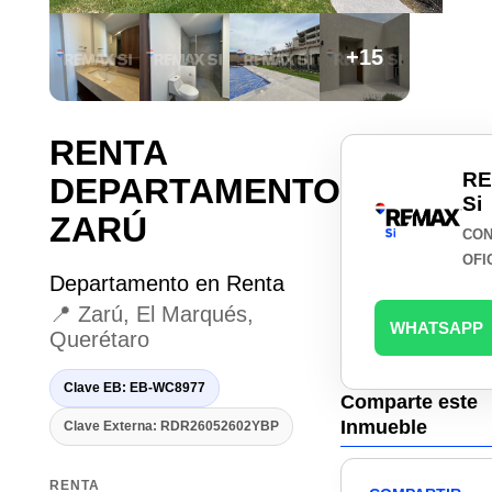
+15
RENTA
R
DEPARTAMENTO
Si
ZARÚ
CON
OFI
Departamento en Renta
📍 Zarú, El Marqués,
WHATSAPP
Querétaro
Clave EB: EB-WC8977
Comparte este
Inmueble
Clave Externa: RDR26052602YBP
RENTA