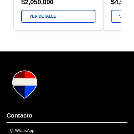
$2,050,000
$4,500,
VER DETALLE
VER DE
Contacto
WhatsApp