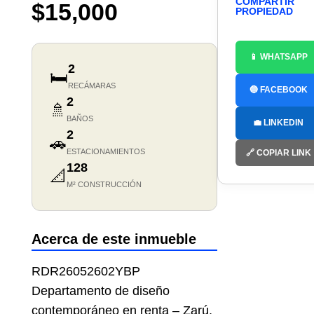
COMPARTIR
$15,000
PROPIEDAD
📱 WHATSAPP
2
🛏️
RECÁMARAS
🔵 FACEBOOK
2
🚿
BAÑOS
💼 LINKEDIN
2
🚗
ESTACIONAMIENTOS
🔗 COPIAR LINK
128
📐
M² CONSTRUCCIÓN
Acerca de este inmueble
RDR26052602YBP
Departamento de diseño
contemporáneo en renta – Zarú,