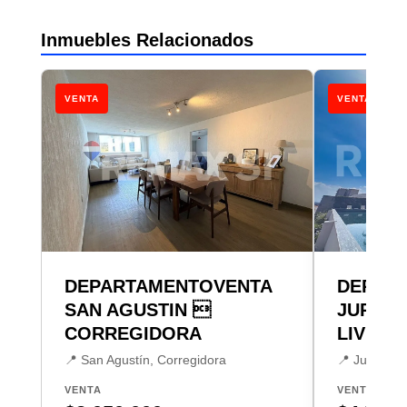
Inmuebles Relacionados
VENTA
VENTA
DEPARTAMENTOVENTA
DEPAR
SAN AGUSTIN 
JURIQU
CORREGIDORA
LIVING
📍 San Agustín, Corregidora
📍 Juriquill
VENTA
VENTA