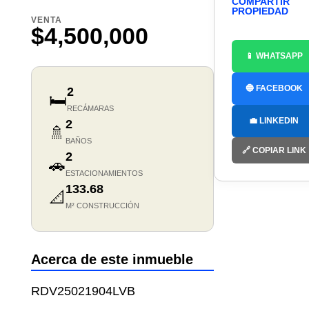
COMPARTIR
PROPIEDAD
VENTA
$4,500,000
📱 WHATSAPP
🔵 FACEBOOK
2
🛏️
RECÁMARAS
💼 LINKEDIN
2
🚿
BAÑOS
🔗 COPIAR LINK
2
🚗
ESTACIONAMIENTOS
133.68
📐
M² CONSTRUCCIÓN
Acerca de este inmueble
RDV25021904LVB