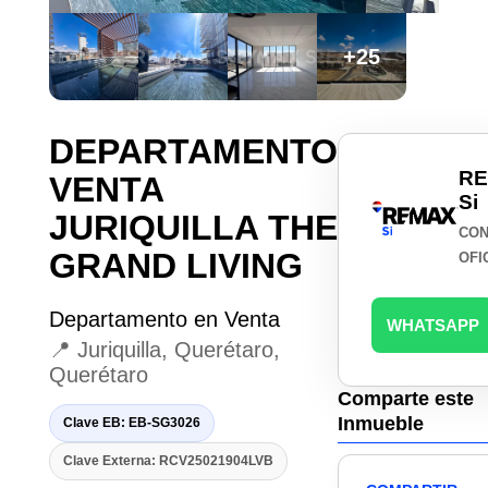
+25
DEPARTAMENTO
R
VENTA
Si
JURIQUILLA THE
CON
GRAND LIVING
OFI
Departamento en Venta
WHATSAPP
📍 Juriquilla, Querétaro,
Querétaro
Comparte este
Inmueble
Clave EB: EB-SG3026
Clave Externa: RCV25021904LVB