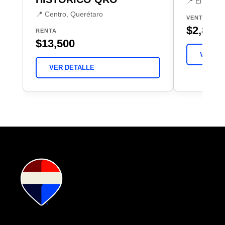
📍 El Salitr
📍 Centro, Querétaro
VENTA
$2,850,
RENTA
$13,500
VER DE
VER DETALLE