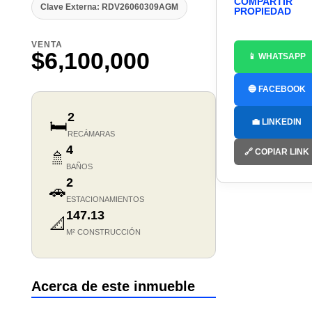
COMPARTIR
Clave Externa: RDV26060309AGM
PROPIEDAD
VENTA
$6,100,000
📱 WHATSAPP
🔵 FACEBOOK
2
🛏️
💼 LINKEDIN
RECÁMARAS
4
🔗 COPIAR LINK
🚿
BAÑOS
2
🚗
ESTACIONAMIENTOS
147.13
📐
M² CONSTRUCCIÓN
Acerca de este inmueble