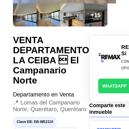
+15
VENTA
R
DEPARTAMENTO
Si
LA CEIBA  El
CON
Campanario
OFI
Norte
WHATSAPP
Departamento en Venta
📍 Lomas del Campanario
Comparte este
Norte, Querétaro, Querétaro
Inmueble
Clave EB: EB-WE2110