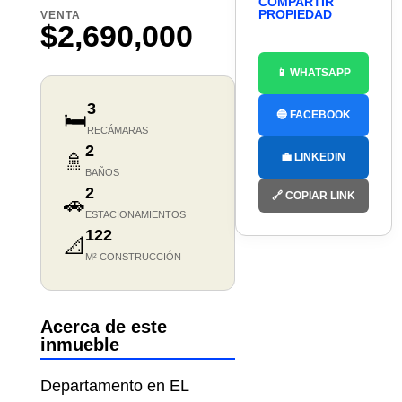
COMPARTIR
PROPIEDAD
VENTA
$2,690,000
📱 WHATSAPP
3
🛏️
🔵 FACEBOOK
RECÁMARAS
2
🚿
💼 LINKEDIN
BAÑOS
2
🔗 COPIAR LINK
🚗
ESTACIONAMIENTOS
122
📐
M² CONSTRUCCIÓN
Acerca de este
inmueble
Departamento en EL