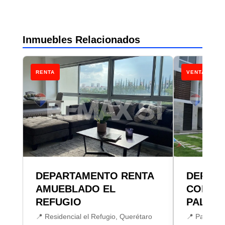
Inmuebles Relacionados
RENTA
VENTA
DEPARTAMENTO RENTA
DEPART
AMUEBLADO EL
CONDES
REFUGIO
PALMA
📍 Residencial el Refugio, Querétaro
📍 Palmares