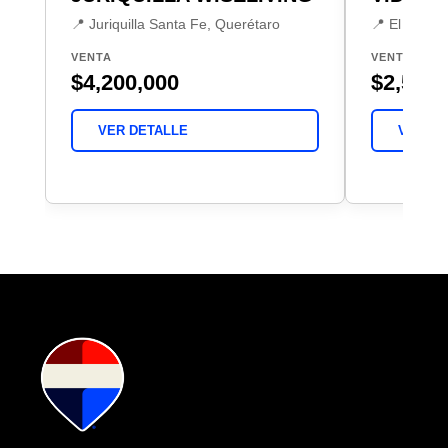
📍 Juriquilla Santa Fe, Querétaro
📍 El Mirad
VENTA
VENTA
$4,200,000
$2,580,
VER DETALLE
VER DE