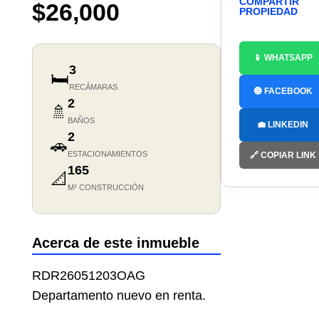
COMPARTIR
$26,000
PROPIEDAD
📱 WHATSAPP
3
🛏️
RECÁMARAS
🔵 FACEBOOK
2
🚿
BAÑOS
💼 LINKEDIN
2
🚗
ESTACIONAMIENTOS
🔗 COPIAR LINK
165
📐
M² CONSTRUCCIÓN
Acerca de este inmueble
RDR26051203OAG
Departamento nuevo en renta.