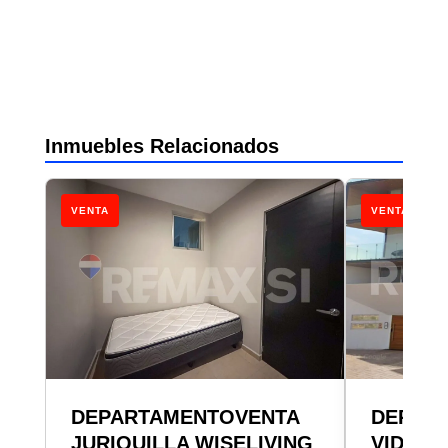
Inmuebles Relacionados
VENTA
VENTA
DEPARTAMENTOVENTA
DEPAR
JURIQUILLA WISELIVING
VIDALT