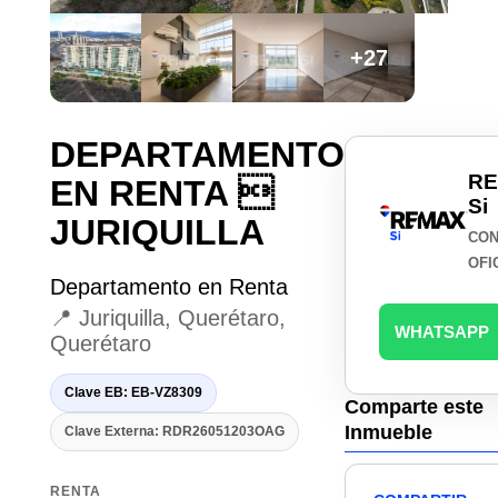
+27
DEPARTAMENTO
R
EN RENTA 
Si
JURIQUILLA
CON
OFI
Departamento en Renta
📍 Juriquilla, Querétaro,
WHATSAPP
Querétaro
Clave EB: EB-VZ8309
Comparte este
Inmueble
Clave Externa: RDR26051203OAG
RENTA