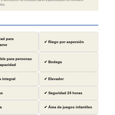
 y decoración no incluidos salvo especificación en contrario.
iso.
dad para
✔ Riego por aspersión
arse
ble para personas
✔ Bodega
capacidad
 integral
✔ Elevador
as
✔ Seguridad 24 horas
a
✔ Área de juegos infantiles