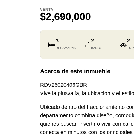
VENTA
$2,690,000
3
2
2
🛏️
🚿
🚗
RECÁMARAS
BAÑOS
EST
Acerca de este inmueble
RDV26020406GBR
Vive la plusvalía, la ubicación y el es
Ubicado dentro del fraccionamiento co
departamento combina diseño, comodida
quienes buscan invertir o vivir con cal
conecta en minutos con los principale