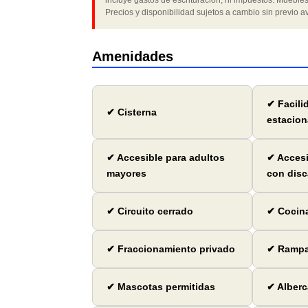
incluye gastos de escrituración, ni impuestos. Muebles
Precios y disponibilidad sujetos a cambio sin previo av
Amenidades
✔ Facili
✔ Cisterna
estacion
✔ Accesible para adultos
✔ Accesi
mayores
con dis
✔ Circuito cerrado
✔ Cocina
✔ Fraccionamiento privado
✔ Ramp
✔ Mascotas permitidas
✔ Alberc