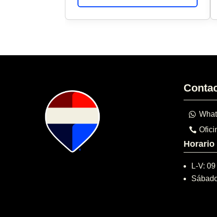
Conta
What
Ofici
Horario
L-V: 09
Sábado