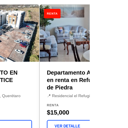
RENTA
TO EN
Departamento Amueblado
TICE
en renta en Refugio Torre
de Piedra
, Querétaro
📍 Residencial el Refugio, Querétaro
RENTA
$15,000
VER DETALLE