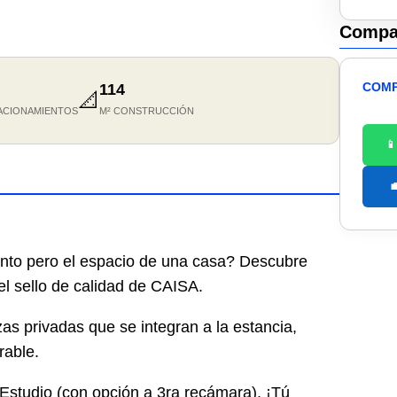
Compar
COMP
114
📐
ACIONAMIENTOS
M² CONSTRUCCIÓN


nto pero el espacio de una casa? Descubre
 el sello de calidad de CAISA.
zas privadas que se integran a la estancia,
rable.
 Estudio (con opción a 3ra recámara). ¡Tú