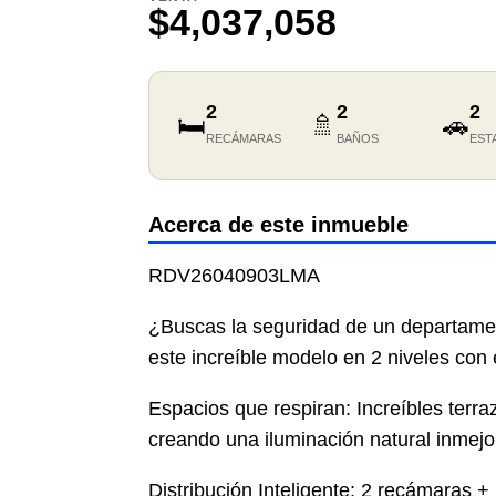
$4,037,058
2
2
2
🛏️
🚿
🚗
RECÁMARAS
BAÑOS
EST
Acerca de este inmueble
RDV26040903LMA
¿Buscas la seguridad de un departame
este increíble modelo en 2 niveles con
Espacios que respiran: Increíbles terra
creando una iluminación natural inmejo
Distribución Inteligente: 2 recámaras +