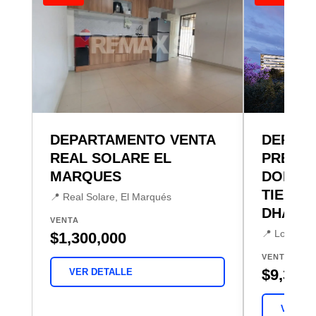
DEPARTAMENTO VENTA
DEPAR
REAL SOLARE EL
PREVE
MARQUES
DORAD
TIERR
📍 Real Solare, El Marqués
DHARM
VENTA
📍 Loma Do
$1,300,000
VENTA
$9,395,
VER DETALLE
VER DE