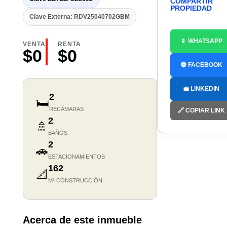
COMPARTIR
PROPIEDAD
Clave Externa: RDV25040702GBM
📱 WHATSAPP
VENTA
RENTA
$0
$0
🔵 FACEBOOK
💼 LINKEDIN
2
🛏️
RECÁMARAS
🔗 COPIAR LINK
2
🚿
BAÑOS
2
🚗
ESTACIONAMIENTOS
162
📐
M² CONSTRUCCIÓN
Acerca de este inmueble