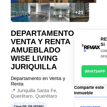
+21
DEPARTAMENTO
R
VENTA Y RENTA
Si
AMUEBLADO
CON
WISE LIVING
OFI
JURIQUILLA
WHATSAPP
Departamento en Venta y
Renta
Comparte este
📍 Juriquilla Santa Fe,
Inmueble
Querétaro, Querétaro
Clave EB: EB-SE5992