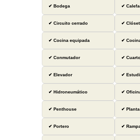
✔ Bodega
✔ Calefa
✔ Circuito cerrado
✔ Clóset
✔ Cocina equipada
✔ Cocina
✔ Conmutador
✔ Cuarto
✔ Elevador
✔ Estud
✔ Hidroneumático
✔ Oficin
✔ Penthouse
✔ Planta
✔ Portero
✔ Ramp