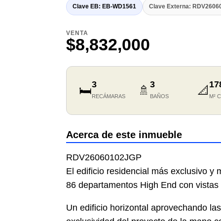
Clave EB: EB-WD1561
Clave Externa: RDV260
VENTA
$8,832,000
3
3
17
🛏️
🚿
📐
RECÁMARAS
BAÑOS
M² 
Acerca de este inmueble
RDV26060102JGP
El edificio residencial más exclusivo y
86 departamentos High End con vistas 
Un edificio horizontal aprovechando las