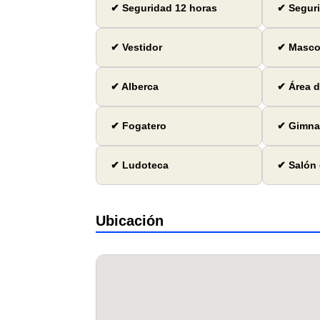
✔ Seguridad 12 horas
✔ Seguri
✔ Vestidor
✔ Mascot
✔ Alberca
✔ Área d
✔ Fogatero
✔ Gimna
✔ Ludoteca
✔ Salón 
Ubicación