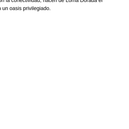
con la conectividad, hacen de Loma Dorada el
 un oasis privilegiado.