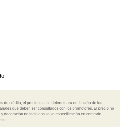
ado
 de crédito, el precio total se determinará en función de los
ariales que deben ser consultados con los promotores. El precio no
 y decoración no incluidos salvo especificación en contrario.
iso.