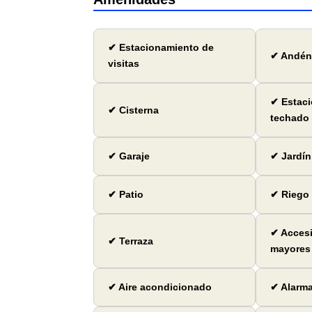
✔ Estacionamiento de
✔ Andén
visitas
✔ Estac
✔ Cisterna
techado
✔ Garaje
✔ Jardín
✔ Patio
✔ Riego 
✔ Accesi
✔ Terraza
mayores
✔ Aire acondicionado
✔ Alarm