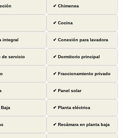
cción
✔ Chimenea
✔ Cocina
 integral
✔ Conexión para lavadora
 de servicio
✔ Dormitorio principal
io
✔ Fraccionamiento privado
a
✔ Panel solar
 Baja
✔ Planta eléctrica
as
✔ Recámara en planta baja