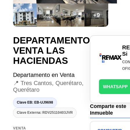
+9
DEPARTAMENTO
R
VENTA LAS
Si
HACIENDAS
CON
OFI
Departamento en Venta
📍 Tres Cantos, Querétaro,
WHATSAPP
Querétaro
Clave EB: EB-UJ9698
Comparte este
Inmueble
Clave Externa: RDV25110403JVR
VENTA