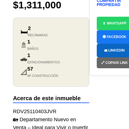
COMPARTIR
$1,311,000
PROPIEDAD
📱 WHATSAPP
2
🛏️
RECÁMARAS
🔵 FACEBOOK
1
🚿
BAÑOS
💼 LINKEDIN
1
🚗
ESTACIONAMIENTOS
🔗 COPIAR LINK
57
📐
M² CONSTRUCCIÓN
Acerca de este inmueble
RDV25110403JVR
🏡 Departamento Nuevo en
Venta – Ideal para Vivir o Invertir