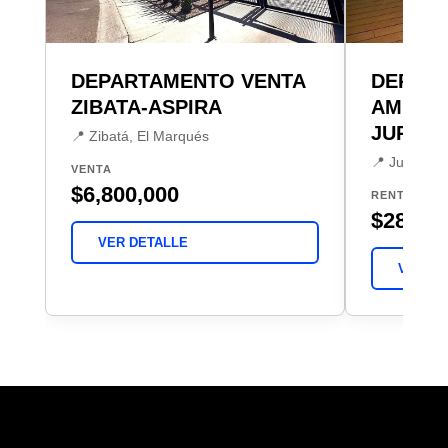
DEPARTAMENTO VENTA
DEPAR
ZIBATA-ASPIRA
AMUEB
JURIQU
📍 Zibatá, El Marqués
📍 Juriquill
VENTA
$6,800,000
RENTA
$28,00
VER DETALLE
VER DE