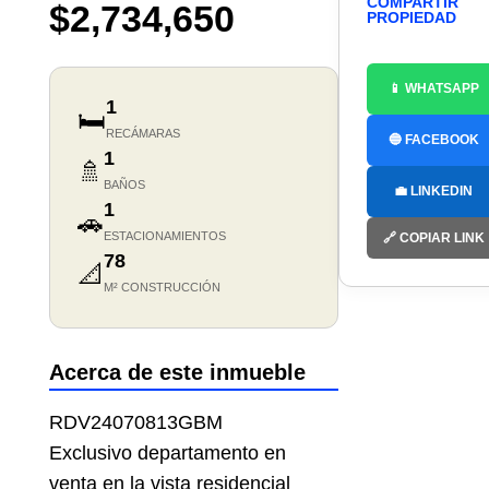
COMPARTIR
$2,734,650
PROPIEDAD
📱 WHATSAPP
1
🛏️
RECÁMARAS
🔵 FACEBOOK
1
🚿
BAÑOS
💼 LINKEDIN
1
🚗
ESTACIONAMIENTOS
🔗 COPIAR LINK
78
📐
M² CONSTRUCCIÓN
Acerca de este inmueble
RDV24070813GBM
Exclusivo departamento en
venta en la vista residencial