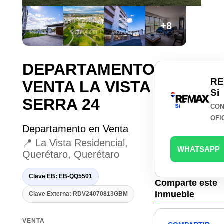
+8
DEPARTAMENTO
R
VENTA LA VISTA
Si
SERRA 24
CON
OFI
Departamento en Venta
📍 La Vista Residencial,
WHATSAPP
Querétaro, Querétaro
Clave EB: EB-QQ5501
Comparte este
Inmueble
Clave Externa: RDV24070813GBM
VENTA