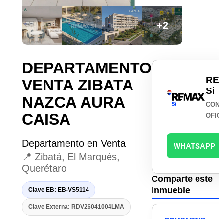
+2
DEPARTAMENTO
R
VENTA ZIBATA
Si
NAZCA AURA
CON
CAISA
OFI
Departamento en Venta
WHATSAPP
📍 Zibatá, El Marqués,
Querétaro
Comparte este
Inmueble
Clave EB: EB-VS5114
Clave Externa: RDV26041004LMA