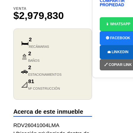
COMPARTIR
PROPIEDAD
VENTA
$2,979,830
📱 WHATSAPP
🔵 FACEBOOK
2
🛏️
RECÁMARAS
💼 LINKEDIN
2
🚿
BAÑOS
🔗 COPIAR LINK
2
🚗
ESTACIONAMIENTOS
81
📐
M² CONSTRUCCIÓN
Acerca de este inmueble
RDV26041004LMA