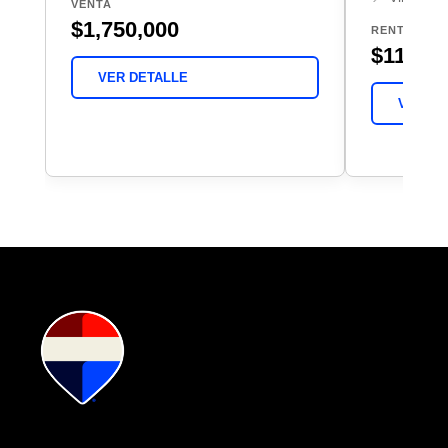
VENTA
$1,750,000
RENTA
$11,000
VER DETALLE
VER DE