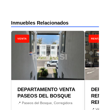
Inmuebles Relacionados
VENTA
RENTA
DEPARTAMENTO VENTA
DEPAR
PASEOS DEL BOSQUE
RENTA 
REFUGI
📍 Paseos del Bosque, Corregidora
📍 Villas de