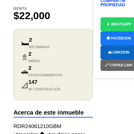
COMPARTIR
PROPIEDAD
RENTA
$22,000
📱 WHATSAPP
🔵 FACEBOOK
2
🛏️
RECÁMARAS
💼 LINKEDIN
2
🚿
BAÑOS
🔗 COPIAR LINK
2
🚗
ESTACIONAMIENTOS
147
📐
M² CONSTRUCCIÓN
Acerca de este inmueble
RDR24061210GBM