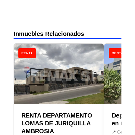
Inmuebles Relacionados
RENTA
RENTA
RENTA DEPARTAMENTO
Departa
LOMAS DE JURIQUILLA
en Cent
AMBROSIA
📍 Centro, 