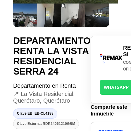
+27
DEPARTAMENTO
R
RENTA LA VISTA
Si
RESIDENCIAL
CON
SERRA 24
OFI
Departamento en Renta
WHATSAPP
📍 La Vista Residencial,
Querétaro, Querétaro
Comparte este
Inmueble
Clave EB: EB-QL4188
Clave Externa: RDR24061210GBM