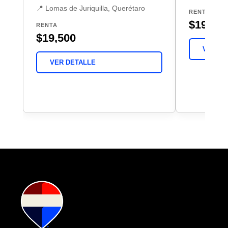
📍 Lomas de Juriquilla, Querétaro
RENTA
$19,50
RENTA
$19,500
VER DE
VER DETALLE