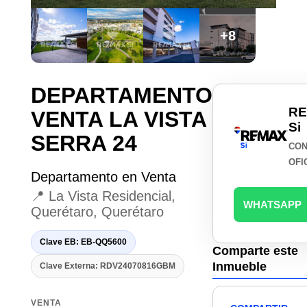
+8
DEPARTAMENTO
R
VENTA LA VISTA
Si
SERRA 24
CON
OFI
Departamento en Venta
📍 La Vista Residencial,
WHATSAPP
Querétaro, Querétaro
Clave EB: EB-QQ5600
Comparte este
Inmueble
Clave Externa: RDV24070816GBM
VENTA