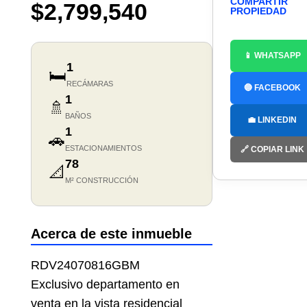
COMPARTIR
$2,799,540
PROPIEDAD
📱 WHATSAPP
1
🛏️
RECÁMARAS
🔵 FACEBOOK
1
🚿
BAÑOS
💼 LINKEDIN
1
🚗
ESTACIONAMIENTOS
🔗 COPIAR LINK
78
📐
M² CONSTRUCCIÓN
Acerca de este inmueble
RDV24070816GBM
Exclusivo departamento en
venta en la vista residencial