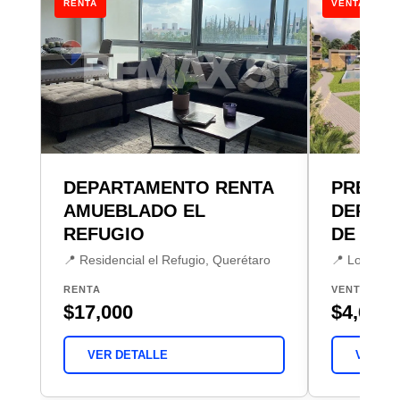
RENTA
VENTA
DEPARTAMENTO RENTA
PREVE
AMUEBLADO EL
DEPAR
REFUGIO
DE JUR
📍 Residencial el Refugio, Querétaro
📍 Lomas de
RENTA
VENTA
$17,000
$4,652,
VER DETALLE
VER DE