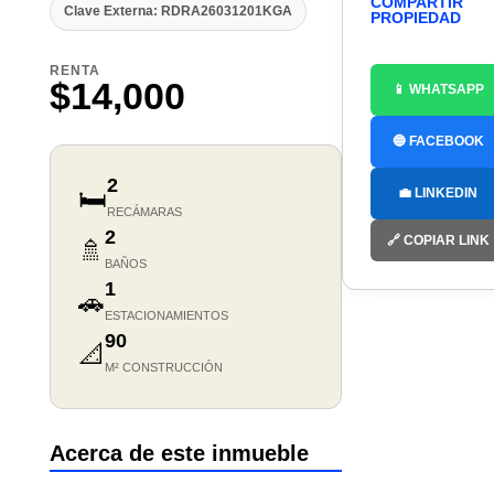
COMPARTIR
Clave Externa: RDRA26031201KGA
PROPIEDAD
RENTA
$14,000
📱 WHATSAPP
🔵 FACEBOOK
2
🛏️
💼 LINKEDIN
RECÁMARAS
2
🔗 COPIAR LINK
🚿
BAÑOS
1
🚗
ESTACIONAMIENTOS
90
📐
M² CONSTRUCCIÓN
Acerca de este inmueble