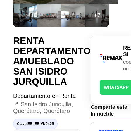
+7
RENTA
R
DEPARTAMENTO
Si
AMUEBLADO
CON
SAN ISIDRO
OFI
JURQUILLA
WHATSAPP
Departamento en Renta
📍 San Isidro Juriquilla,
Comparte este
Querétaro, Querétaro
Inmueble
Clave EB: EB-VN0405