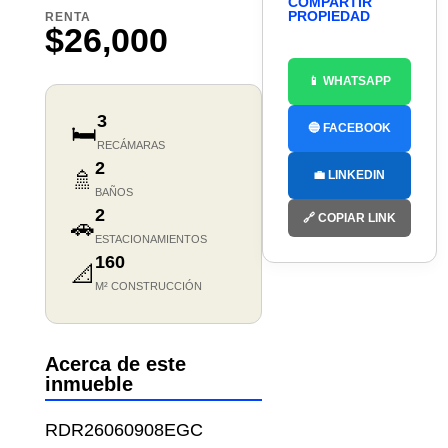
COMPARTIR
PROPIEDAD
RENTA
$26,000
📱 WHATSAPP
3
🛏️
🔵 FACEBOOK
RECÁMARAS
2
🚿
💼 LINKEDIN
BAÑOS
2
🔗 COPIAR LINK
🚗
ESTACIONAMIENTOS
160
📐
M² CONSTRUCCIÓN
Acerca de este
inmueble
RDR26060908EGC