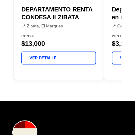
DEPARTAMENTO RENTA
Departa
CONDESA II ZIBATA
en Cent
📍 Zibatá, El Marqués
📍 Centro, 
RENTA
VENTA
$13,000
$3,100,
VER DETALLE
VER DE