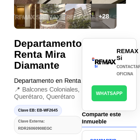
+28
Departamento
REMAX
Renta Mira
Si
Diamante
CONTACTA
OFICINA
Departamento en Renta
📍 Balcones Coloniales,
WHATSAPP
Querétaro, Querétaro
Clave EB: EB-WF2645
Comparte este
Inmueble
Clave Externa:
RDR26060908EGC