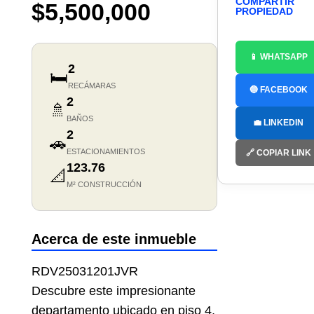
COMPARTIR
$5,500,000
PROPIEDAD
📱 WHATSAPP
2
🛏️
RECÁMARAS
🔵 FACEBOOK
2
🚿
BAÑOS
💼 LINKEDIN
2
🚗
ESTACIONAMIENTOS
🔗 COPIAR LINK
123.76
📐
M² CONSTRUCCIÓN
Acerca de este inmueble
RDV25031201JVR
Descubre este impresionante
departamento ubicado en piso 4,