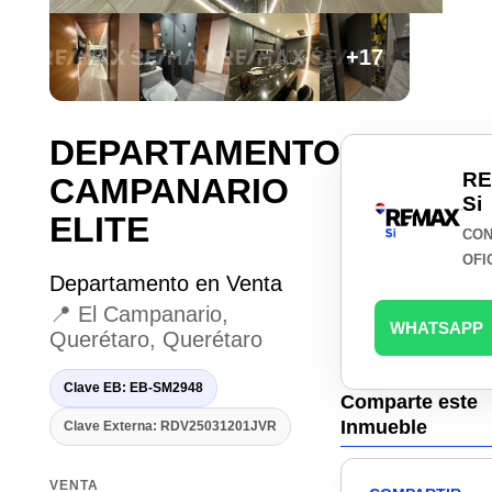
+17
DEPARTAMENTO
R
CAMPANARIO
Si
ELITE
CON
OFI
Departamento en Venta
📍 El Campanario,
WHATSAPP
Querétaro, Querétaro
Clave EB: EB-SM2948
Comparte este
Inmueble
Clave Externa: RDV25031201JVR
VENTA