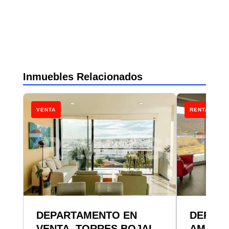
Inmuebles Relacionados
VENTA
RENTA
DEPARTAMENTO EN
DEPAR
VENTA, TORRES BOJAI,
AMUEB