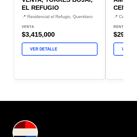
EL REFUGIO
CENTRA
📍 Residencial el Refugio, Querétaro
📍 Centro S
VENTA
RENTA
$3,415,000
$29,00
VER DETALLE
VER DE