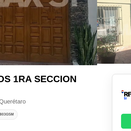
OS 1RA SECCION
 Querétaro
0803GSM