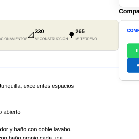
Compar
COMP
330
265
📐
🌳
ACIONAMIENTOS
M² CONSTRUCCIÓN
M² TERRENO


riquilla, excelentes espacios
 abierto
dor y baño con doble lavabo.
on baño propio cada una.