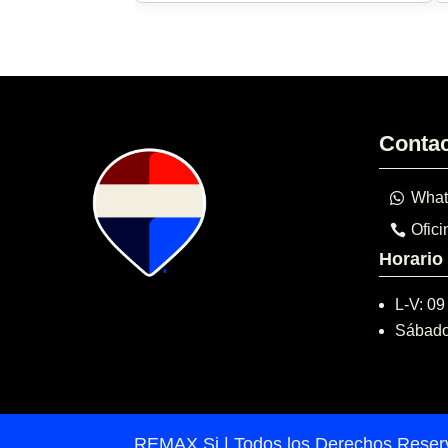
Conta
What
Ofici
Horario
L-V: 09
Sábado
REMAX Si | Todos los Derechos Rese