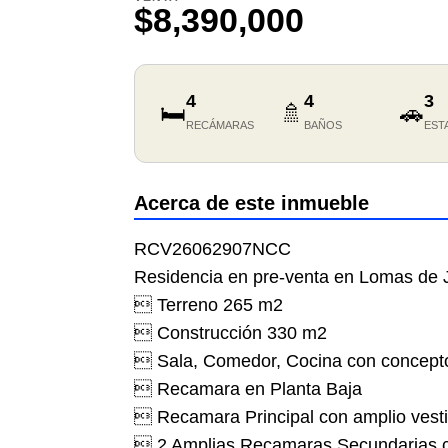
$8,390,000
4
4
3
🛏️
🚿
🚗
RECÁMARAS
BAÑOS
EST
Acerca de este inmueble
RCV26062907NCC
Residencia en pre-venta en Lomas de Ju
 Terreno 265 m2
 Construcción 330 m2
 Sala, Comedor, Cocina con concepto
 Recamara en Planta Baja
 Recamara Principal con amplio vesti
 2 Amplias Recamaras Secundarias c