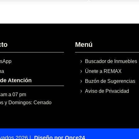
cto
Menú
sApp
Buscador de Inmuebles
na
Únete a REMAX
 de Atención
Buzón de Sugerencias
Aviso de Privacidad
 am a 07 pm
s y Domingos: Cerrado
rvados 2026 |
Diseño por Once24