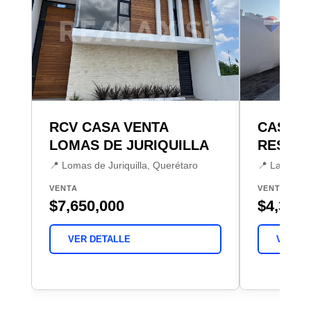
RCV CASA VENTA
CASA V
LOMAS DE JURIQUILLA
RESIDE
📍 Lomas de Juriquilla, Querétaro
📍 La Vista
VENTA
VENTA
$7,650,000
$4,300,
VER DETALLE
VER DE