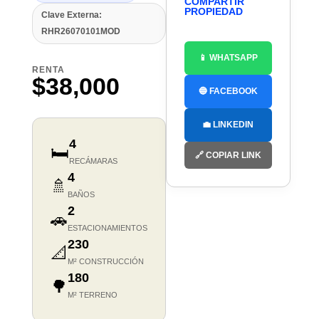
COMPARTIR
PROPIEDAD
Clave Externa:
RHR26070101MOD
📱 WHATSAPP
RENTA
$38,000
🔵 FACEBOOK
💼 LINKEDIN
4
🛏️
🔗 COPIAR LINK
RECÁMARAS
4
🚿
BAÑOS
2
🚗
ESTACIONAMIENTOS
230
📐
M² CONSTRUCCIÓN
180
🌳
M² TERRENO