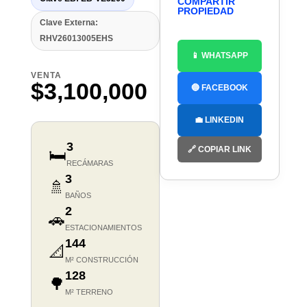
COMPARTIR
PROPIEDAD
Clave Externa:
RHV26013005EHS
📱 WHATSAPP
VENTA
$3,100,000
🔵 FACEBOOK
💼 LINKEDIN
3
🔗 COPIAR LINK
🛏️
RECÁMARAS
3
🚿
BAÑOS
2
🚗
ESTACIONAMIENTOS
144
📐
M² CONSTRUCCIÓN
128
🌳
M² TERRENO