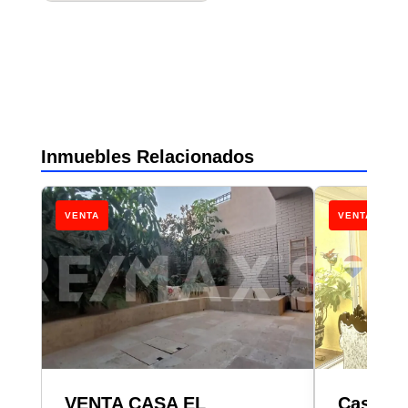
Inmuebles Relacionados
VENTA
VENTA
VENTA CASA EL
Casa en