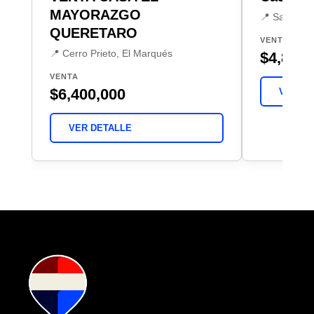
MAYORAZGO
📍 San Javi
QUERETARO
VENTA
📍 Cerro Prieto, El Marqués
$4,800,
VENTA
$6,400,000
VER DE
VER DETALLE