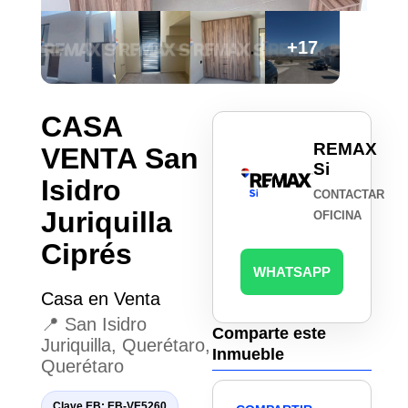
+17
CASA
REMAX
VENTA San
Si
Isidro
CONTACTAR
Juriquilla
OFICINA
Ciprés
WHATSAPP
Casa en Venta
📍 San Isidro
Comparte este
Juriquilla, Querétaro,
Inmueble
Querétaro
Clave EB: EB-VE5260