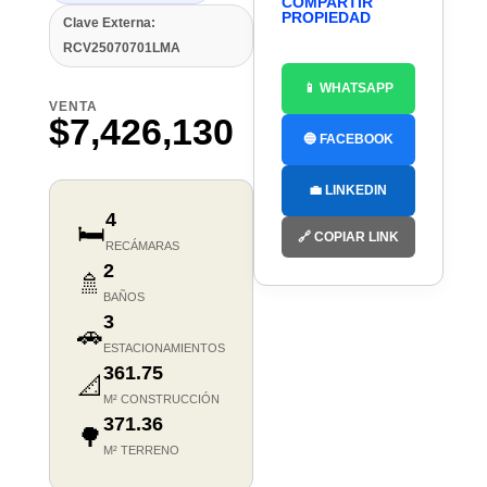
COMPARTIR
PROPIEDAD
Clave Externa:
RCV25070701LMA
📱 WHATSAPP
VENTA
$7,426,130
🔵 FACEBOOK
💼 LINKEDIN
4
🛏️
🔗 COPIAR LINK
RECÁMARAS
2
🚿
BAÑOS
3
🚗
ESTACIONAMIENTOS
361.75
📐
M² CONSTRUCCIÓN
371.36
🌳
M² TERRENO