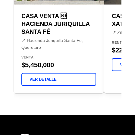
CASA VENTA 
CASA R
HACIENDA JURIQUILLA
XATHÉ
SANTA FÉ
📍 Zibatá, 
📍 Hacienda Juriquilla Santa Fe,
RENTA
Querétaro
$22,00
VENTA
$5,450,000
VER DE
VER DETALLE