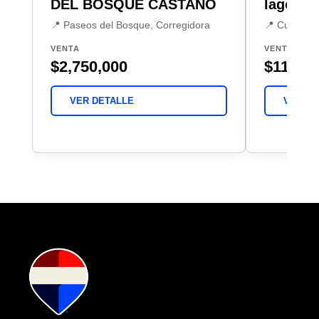
DEL BOSQUE CASTAÑO
lago
📍 Paseos del Bosque, Corregidora
📍 Cumbres 
VENTA
VENTA
$2,750,000
$11,500
VER DETALLE
VER DE