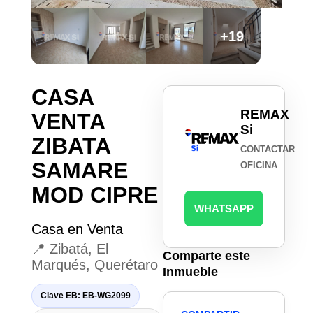
+19
CASA
REMAX
VENTA
Si
ZIBATA
CONTACTAR
SAMARE
OFICINA
MOD CIPRE
WHATSAPP
Casa en Venta
📍 Zibatá, El
Comparte este
Marqués, Querétaro
Inmueble
Clave EB: EB-WG2099