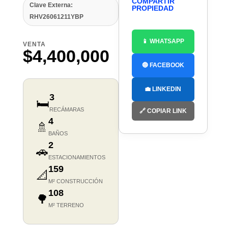
COMPARTIR
Clave Externa:
PROPIEDAD
RHV26061211YBP
📱 WHATSAPP
VENTA
$4,400,000
🔵 FACEBOOK
💼 LINKEDIN
3
🛏️
RECÁMARAS
🔗 COPIAR LINK
4
🚿
BAÑOS
2
🚗
ESTACIONAMIENTOS
159
📐
M² CONSTRUCCIÓN
108
🌳
M² TERRENO