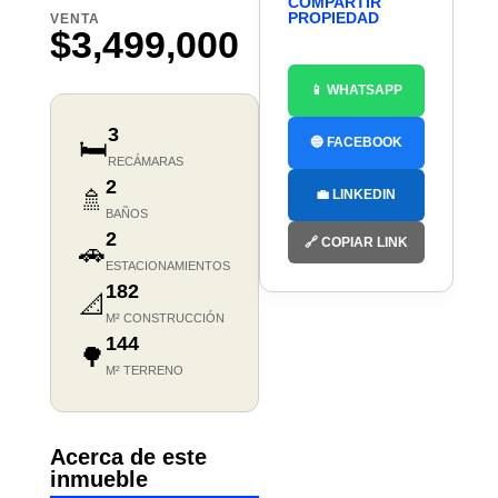
COMPARTIR
PROPIEDAD
VENTA
$3,499,000
📱 WHATSAPP
3
🛏️
🔵 FACEBOOK
RECÁMARAS
2
🚿
💼 LINKEDIN
BAÑOS
2
🔗 COPIAR LINK
🚗
ESTACIONAMIENTOS
182
📐
M² CONSTRUCCIÓN
144
🌳
M² TERRENO
Acerca de este
inmueble