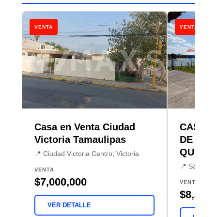
VENTA
VENTA
Casa en Venta Ciudad
CASA E
Victoria Tamaulipas
DE GOL
QUERÉ
📍 Ciudad Victoria Centro, Victoria
📍 San Gil,
VENTA
$7,000,000
VENTA
$8,500,
VER DETALLE