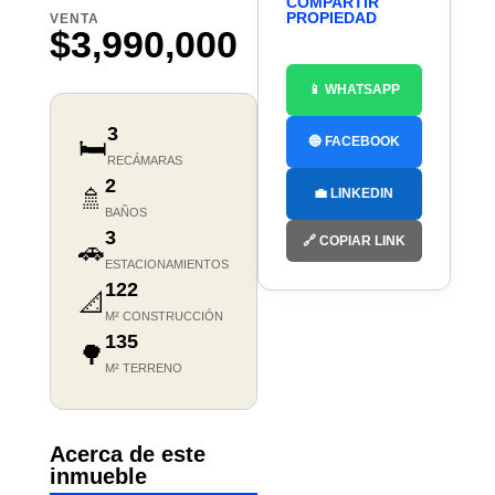
COMPARTIR
PROPIEDAD
VENTA
$3,990,000
📱 WHATSAPP
3
🛏️
🔵 FACEBOOK
RECÁMARAS
2
🚿
💼 LINKEDIN
BAÑOS
3
🔗 COPIAR LINK
🚗
ESTACIONAMIENTOS
122
📐
M² CONSTRUCCIÓN
135
🌳
M² TERRENO
Acerca de este
inmueble