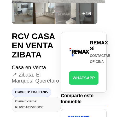
+16
RCV CASA
REMAX
EN VENTA
Si
ZIBATA
CONTACTAR
OFICINA
Casa en Venta
📍 Zibatá, El
WHATSAPP
Marqués, Querétaro
Clave EB: EB-UL1205
Comparte este
Inmueble
Clave Externa:
RHV25101503BCC