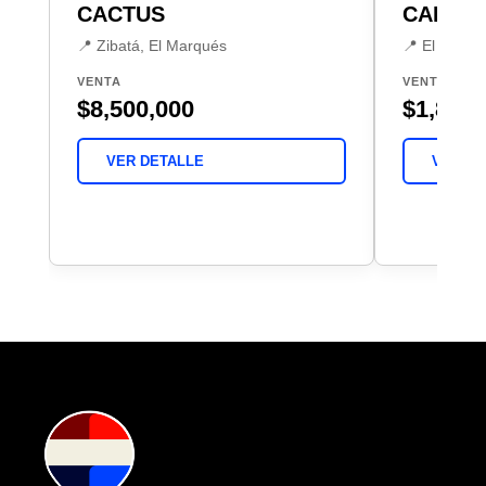
CACTUS
CAPITA
📍 Zibatá, El Marqués
📍 El Marqu
VENTA
VENTA
$8,500,000
$1,850,
VER DETALLE
VER DE