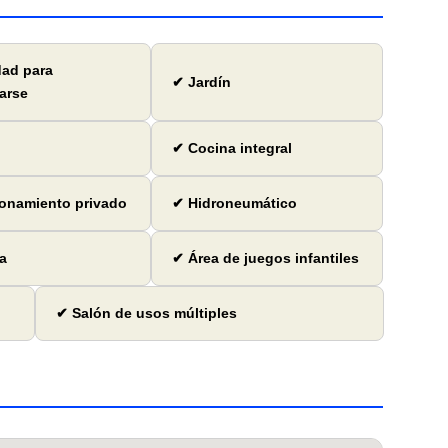
dad para
✔ Jardín
arse
✔ Cocina integral
onamiento privado
✔ Hidroneumático
a
✔ Área de juegos infantiles
✔ Salón de usos múltiples