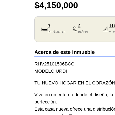
$4,150,000
3
2
11
🛏️
🚿
📐
RECÁMARAS
BAÑOS
M² 
Acerca de este inmueble
RHV25101506BCC
MODELO URDI
TU NUEVO HOGAR EN EL CORAZÓN
Vive en un entorno donde el diseño, la 
perfección.
Esta casa nueva ofrece una distribución