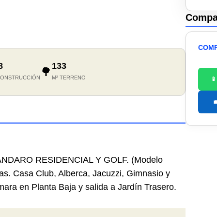
Compar
COMP
8
133
🌳
CONSTRUCCIÓN
M² TERRENO


ÁNDARO RESIDENCIAL Y GOLF. (Modelo
s. Casa Club, Alberca, Jacuzzi, Gimnasio y
ara en Planta Baja y salida a Jardín Trasero.