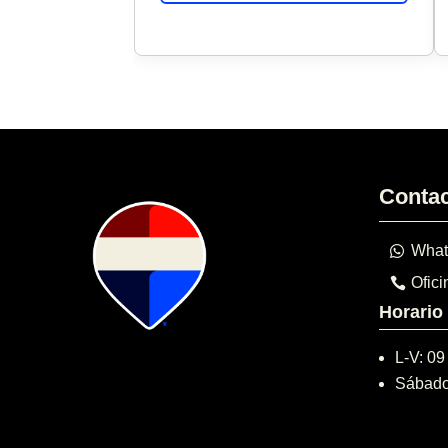
Conta
What
Ofici
Horario
L-V: 09
Sábado