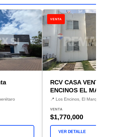
VENTA
ta
RCV CASA VENTA LOS
ENCINOS EL MARQUES
uerétaro
📍 Los Encinos, El Marqués
VENTA
$1,770,000
VER DETALLE