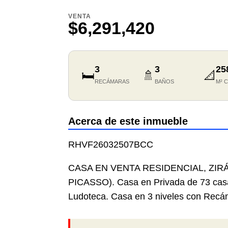
VENTA
$6,291,420
3
3
25
🛏️
🚿
📐
RECÁMARAS
BAÑOS
M² 
Acerca de este inmueble
RHVF26032507BCC
CASA EN VENTA RESIDENCIAL, ZIR
PICASSO). Casa en Privada de 73 casa
Ludoteca. Casa en 3 niveles con Recám