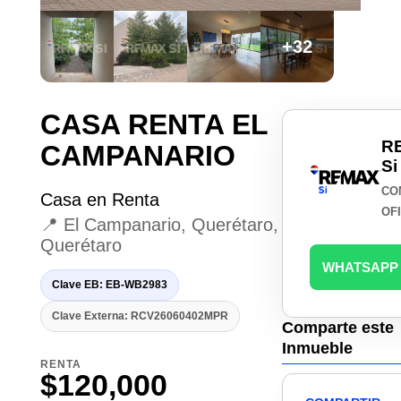
+32
CASA RENTA EL
R
CAMPANARIO
Si
CO
Casa en Renta
OF
📍 El Campanario, Querétaro,
Querétaro
WHATSAPP
Clave EB: EB-WB2983
Clave Externa: RCV26060402MPR
Comparte este
Inmueble
RENTA
$120,000