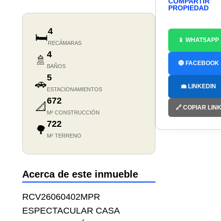
COMPARTIR
PROPIEDAD
4
🛏️
📱 WHATSAPP
RECÁMARAS
4
🚿
🔵 FACEBOOK
BAÑOS
5
🚗
💼 LINKEDIN
ESTACIONAMIENTOS
672
📐
🔗 COPIAR LIN
M² CONSTRUCCIÓN
722
🌳
M² TERRENO
Acerca de este inmueble
RCV26060402MPR
ESPECTACULAR CASA