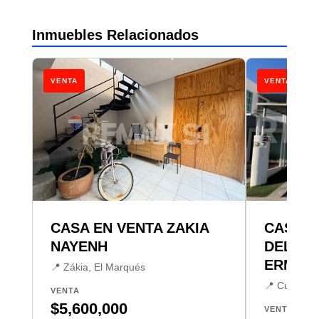
Inmuebles Relacionados
VENTA
VENTA
CASA EN VENTA ZAKIA
CASA V
NAYENH
DEL MI
ERMITA
📍 Zákia, El Marqués
📍 Cumbres 
VENTA
$5,600,000
VENTA