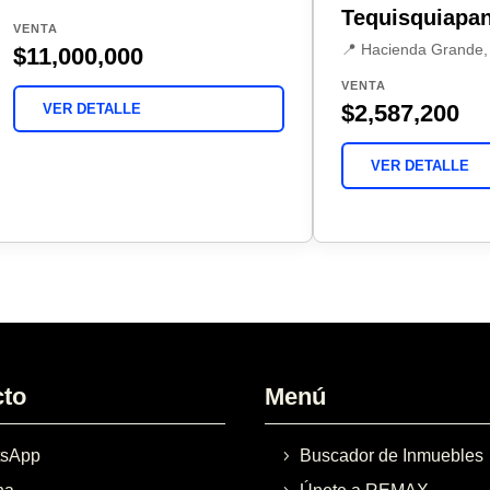
Tequisquiapa
VENTA
📍 Hacienda Grande,
$11,000,000
VENTA
$2,587,200
VER DETALLE
VER DETALLE
cto
Menú
sApp
Buscador de Inmuebles