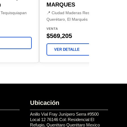
n
MARQUES
 Tequisquiapan
📍 Ciudad Maderas Residencial
Querétaro, El Marqués
VENTA
$569,205
VER DETALLE
Ubicación
Anillo Vial Fray Junípero Serra #9500
Local 12 76146 Col: Residencial El
Refugio, Querétaro Querétaro Mexico