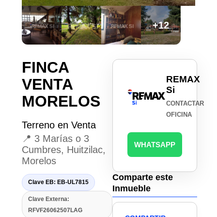
+12
FINCA
REMAX
VENTA
Si
MORELOS
CONTACTAR
OFICINA
Terreno en Venta
📍 3 Marías o 3
WHATSAPP
Cumbres, Huitzilac,
Morelos
Comparte este
Clave EB: EB-UL7815
Inmueble
Clave Externa:
RFVF26062507LAG