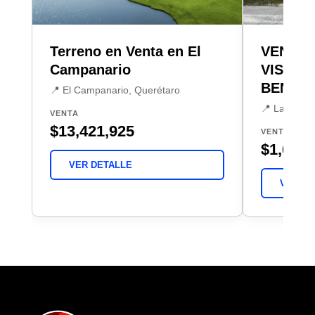
Terreno en Venta en El
VENTA 
Campanario
VISTA 
BENEV
📍 El Campanario, Querétaro
📍 La Vista
VENTA
$13,421,925
VENTA
$1,650,
VER DETALLE
VER DE