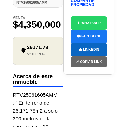
COMPARTIR
RTV25061605AMM
PROPIEDAD
VENTA
$4,350,000
📱 WHATSAPP
🔵 FACEBOOK
26171.78
🌳
💼 LINKEDIN
M² TERRENO
🔗 COPIAR LINK
Acerca de este
inmueble
RTV25061605AMM
✅ En terreno de
26,171.78m2 a solo
200 metros de la
carretera y a 20