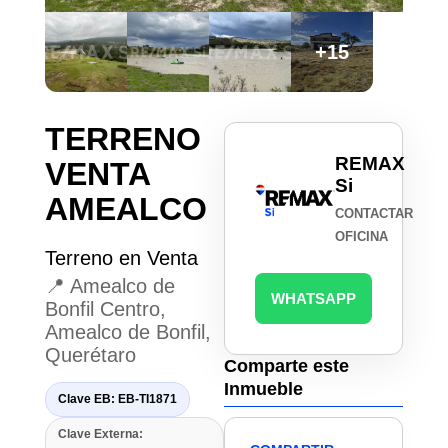
+15
TERRENO
REMAX
VENTA
Si
AMEALCO
CONTACTAR
OFICINA
Terreno en Venta
📍 Amealco de
WHATSAPP
Bonfil Centro,
Amealco de Bonfil,
Querétaro
Comparte este
Inmueble
Clave EB: EB-TI1871
Clave Externa: