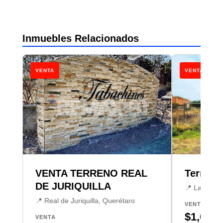
Inmuebles Relacionados
VENTA
VENTA
VENTA TERRENO REAL
Terreno
DE JURIQUILLA
📍 Las Tapo
📍 Real de Juriquilla, Querétaro
VENTA
$1,090,
VENTA