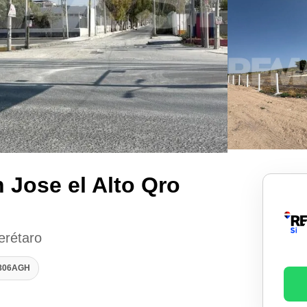
 Jose el Alto Qro
erétaro
2806AGH