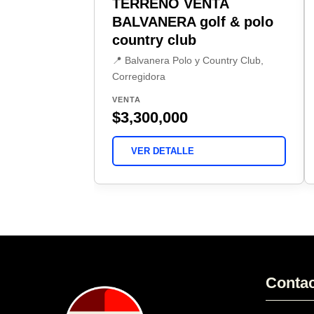
TERRENO VENTA
BALVANERA golf & polo
country club
📍 Balvanera Polo y Country Club,
Corregidora
VENTA
$3,300,000
VER DETALLE
Conta