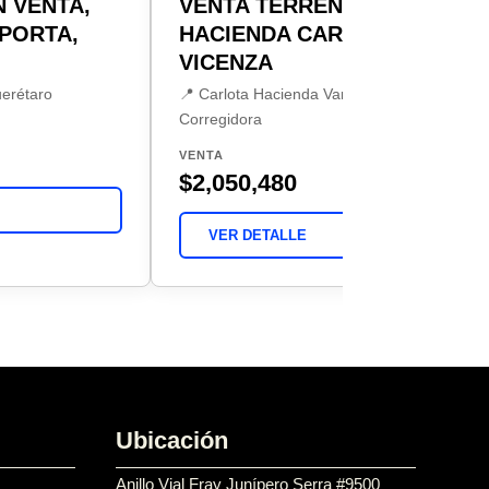
 VENTA,
VENTA TERRENO
PORTA,
HACIENDA CARLOTA
VICENZA
uerétaro
📍 Carlota Hacienda Vanegas,
Corregidora
VENTA
$2,050,480
VER DETALLE
Ubicación
Anillo Vial Fray Junípero Serra #9500