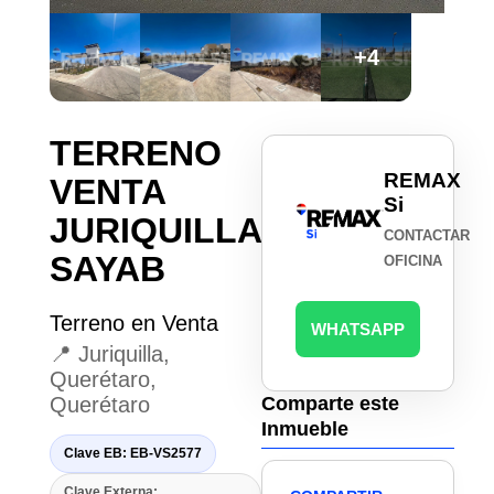
+4
TERRENO
REMAX
VENTA
Si
JURIQUILLA
CONTACTAR
SAYAB
OFICINA
Terreno en Venta
WHATSAPP
📍 Juriquilla,
Querétaro,
Querétaro
Comparte este
Inmueble
Clave EB: EB-VS2577
Clave Externa: