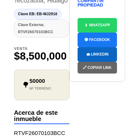
Tecozautla, Hidalgo
COMPARTIR
PROPIEDAD
Clave EB: EB-WJ2916
Clave Externa:
📱 WHATSAPP
RTVF26070103BCC
🔵 FACEBOOK
VENTA
$8,500,000
💼 LINKEDIN
🔗 COPIAR LINK
50000
🌳
M² TERRENO
Acerca de este
inmueble
RTVF26070103BCC