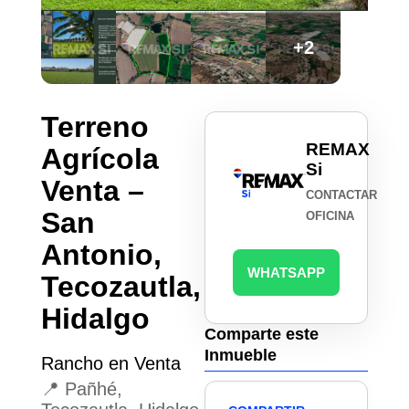
+2
Terreno
REMAX
Agrícola
Si
Venta –
CONTACTAR
San
OFICINA
Antonio,
WHATSAPP
Tecozautla,
Hidalgo
Comparte este
Inmueble
Rancho en Venta
📍 Pañhé,