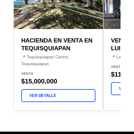
HACIENDA EN VENTA EN
VENTA 
TEQUISQUIAPAN
LUIS DE
📍 Tequisquiapan Centro,
📍 La Purís
Tequisquiapan
VENTA
$11,600
VENTA
$15,000,000
VER DE
VER DETALLE