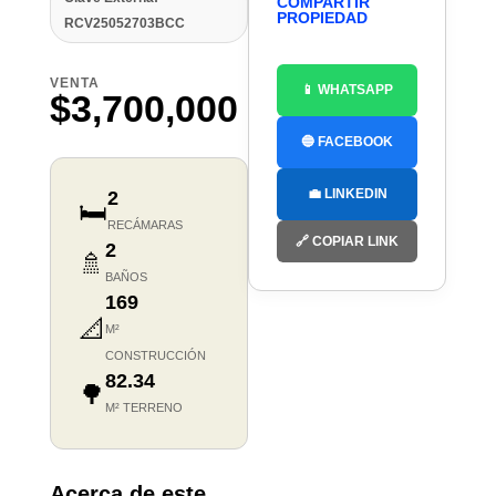
COMPARTIR
PROPIEDAD
RCV25052703BCC
VENTA
📱 WHATSAPP
$3,700,000
🔵 FACEBOOK
💼 LINKEDIN
2
🛏️
RECÁMARAS
🔗 COPIAR LINK
2
🚿
BAÑOS
169
📐
M²
CONSTRUCCIÓN
82.34
🌳
M² TERRENO
Acerca de este