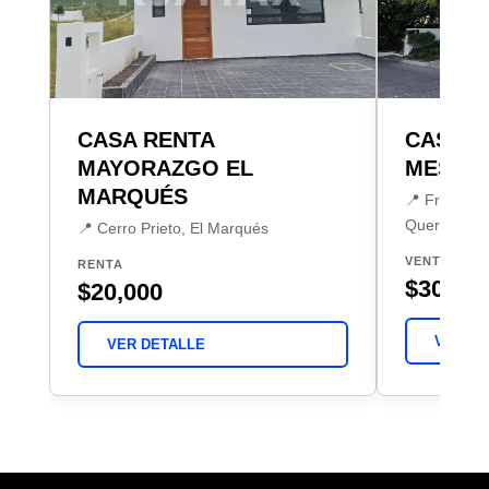
CASA RENTA
CASA V
MAYORAZGO EL
MESON 
MARQUÉS
📍 Fraccion
Querétaro
📍 Cerro Prieto, El Marqués
VENTA
RENTA
$30,500
$20,000
VER DE
VER DETALLE