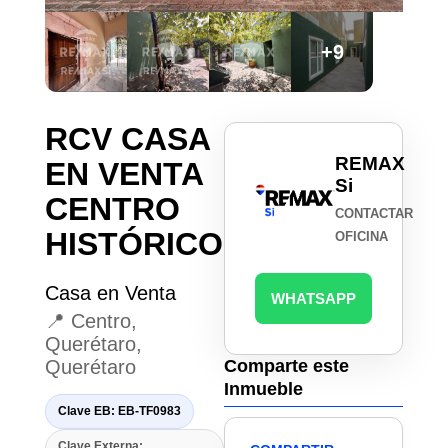
+9
RCV CASA
REMAX
EN VENTA
Si
CENTRO
CONTACTAR
HISTÓRICO
OFICINA
Casa en Venta
WHATSAPP
📍 Centro,
Querétaro,
Querétaro
Comparte este
Inmueble
Clave EB: EB-TF0983
Clave Externa: