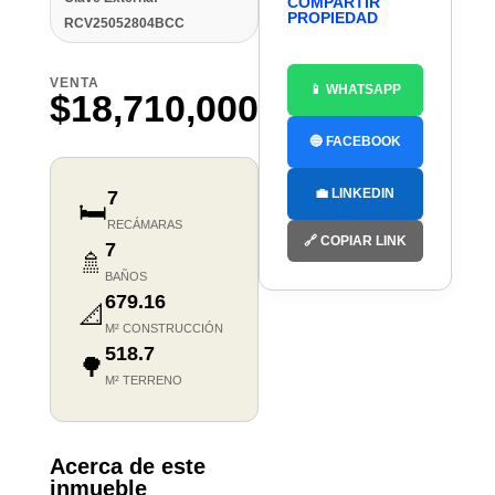
COMPARTIR
PROPIEDAD
RCV25052804BCC
VENTA
📱 WHATSAPP
$18,710,000
🔵 FACEBOOK
💼 LINKEDIN
7
🛏️
RECÁMARAS
🔗 COPIAR LINK
7
🚿
BAÑOS
679.16
📐
M² CONSTRUCCIÓN
518.7
🌳
M² TERRENO
Acerca de este
inmueble