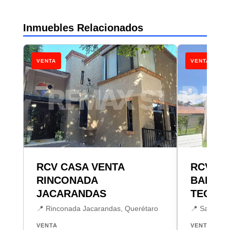
Inmuebles Relacionados
VENTA
VENTA
RCV CASA VENTA
RCV CA
RINCONADA
BARRIO
JACARANDAS
TEQUIS
📍 Rinconada Jacarandas, Querétaro
📍 San Juan
VENTA
VENTA