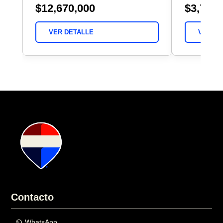
$12,670,000
$3,700,
VER DETALLE
VER DE
Contacto
WhatsApp