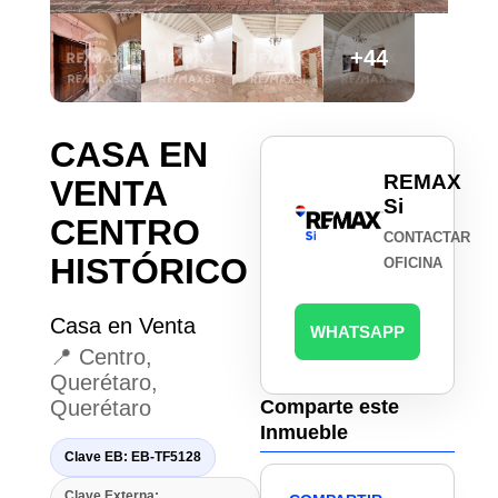
+44
CASA EN
REMAX
VENTA
Si
CENTRO
CONTACTAR
HISTÓRICO
OFICINA
Casa en Venta
WHATSAPP
📍 Centro,
Querétaro,
Querétaro
Comparte este
Inmueble
Clave EB: EB-TF5128
Clave Externa: