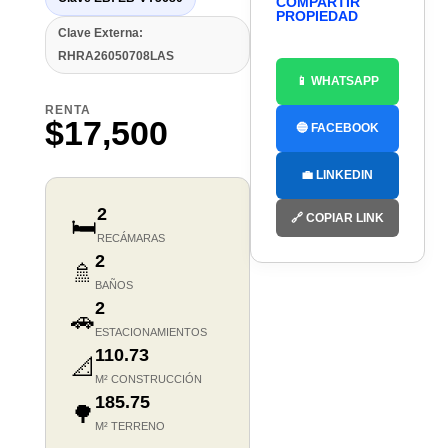
COMPARTIR
PROPIEDAD
Clave Externa:
RHRA26050708LAS
📱 WHATSAPP
RENTA
$17,500
🔵 FACEBOOK
💼 LINKEDIN
2
🔗 COPIAR LINK
🛏️
RECÁMARAS
2
🚿
BAÑOS
2
🚗
ESTACIONAMIENTOS
110.73
📐
M² CONSTRUCCIÓN
185.75
🌳
M² TERRENO