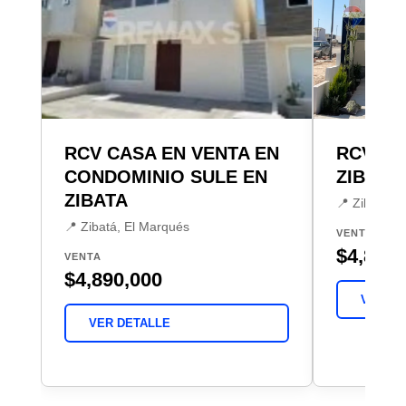
RCV CASA EN VENTA EN
RCV CA
CONDOMINIO SULE EN
ZIBATA
ZIBATA
📍 Zibatá, 
📍 Zibatá, El Marqués
VENTA
$4,800,
VENTA
$4,890,000
VER DE
VER DETALLE