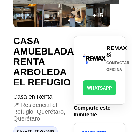
+15
CASA
REMAX
AMUEBLADA
Si
RENTA
CONTACTAR
ARBOLEDA
OFICINA
EL REFUGIO
WHATSAPP
Casa en Renta
📍 Residencial el
Comparte este
Refugio, Querétaro,
Inmueble
Querétaro
Clave EB: EB-VY5680