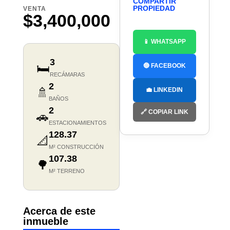
COMPARTIR
PROPIEDAD
VENTA
$3,400,000
📱 WHATSAPP
3
🛏️
🔵 FACEBOOK
RECÁMARAS
2
🚿
💼 LINKEDIN
BAÑOS
2
🔗 COPIAR LINK
🚗
ESTACIONAMIENTOS
128.37
📐
M² CONSTRUCCIÓN
107.38
🌳
M² TERRENO
Acerca de este
inmueble