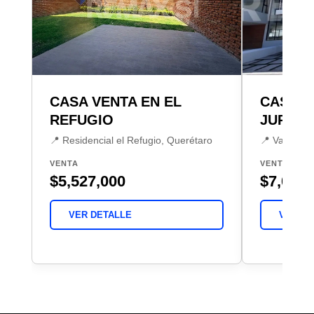
CASA VENTA EN EL
CASA V
REFUGIO
JURIQU
📍 Residencial el Refugio, Querétaro
📍 Valle De 
VENTA
VENTA
$5,527,000
$7,000,
VER DETALLE
VER DE