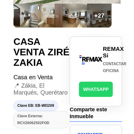
+27
CASA
REMAX
VENTA ZIRÉ
Si
ZAKIA
CONTACTAR
OFICINA
Casa en Venta
📍 Zákia, El
WHATSAPP
Marqués, Querétaro
Clave EB: EB-WI3209
Comparte este
Inmueble
Clave Externa:
RCV26062502FOD