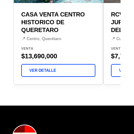
CASA VENTA CENTRO
RCV CA
HISTORICO DE
JURIQU
QUERETARO
DEL L
📍 Centro, Querétaro
📍 Cumbres 
VENTA
VENTA
$13,690,000
$7,700,
VER DETALLE
VER DE