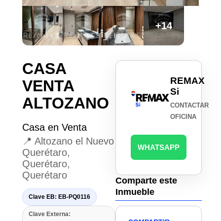
+14
CASA
REMAX
VENTA
Si
ALTOZANO
CONTACTAR
OFICINA
Casa en Venta
📍 Altozano el Nuevo
WHATSAPP
Querétaro,
Querétaro,
Querétaro
Comparte este
Inmueble
Clave EB: EB-PQ0116
Clave Externa: