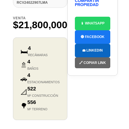
COMPARTIR
RCV24022907LMA
PROPIEDAD
VENTA
$21,800,000
📱 WHATSAPP
🔵 FACEBOOK
4
🛏️
💼 LINKEDIN
RECÁMARAS
4
🔗 COPIAR LINK
🚿
BAÑOS
4
🚗
ESTACIONAMIENTOS
522
📐
M² CONSTRUCCIÓN
556
🌳
M² TERRENO