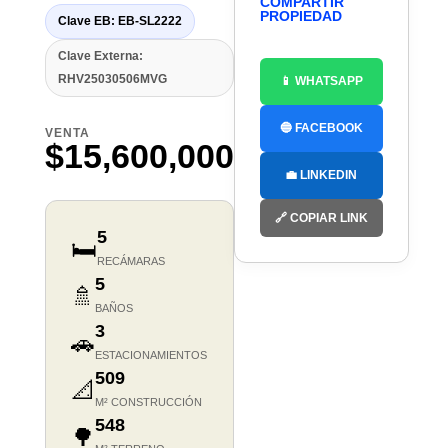
COMPARTIR
PROPIEDAD
Clave EB: EB-SL2222
Clave Externa:
RHV25030506MVG
📱 WHATSAPP
🔵 FACEBOOK
VENTA
$15,600,000
💼 LINKEDIN
🔗 COPIAR LINK
5
🛏️
RECÁMARAS
5
🚿
BAÑOS
3
🚗
ESTACIONAMIENTOS
509
📐
M² CONSTRUCCIÓN
548
🌳