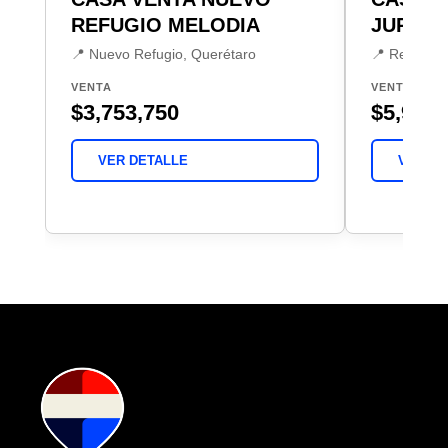
REFUGIO MELODIA
JURIQU
📍 Nuevo Refugio, Querétaro
📍 Real de J
VENTA
VENTA
$3,753,750
$5,900,
VER DETALLE
VER DE