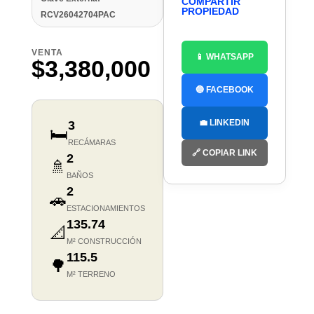
COMPARTIR
PROPIEDAD
RCV26042704PAC
VENTA
📱 WHATSAPP
$3,380,000
🔵 FACEBOOK
💼 LINKEDIN
3
🛏️
RECÁMARAS
🔗 COPIAR LINK
2
🚿
BAÑOS
2
🚗
ESTACIONAMIENTOS
135.74
📐
M² CONSTRUCCIÓN
115.5
🌳
M² TERRENO