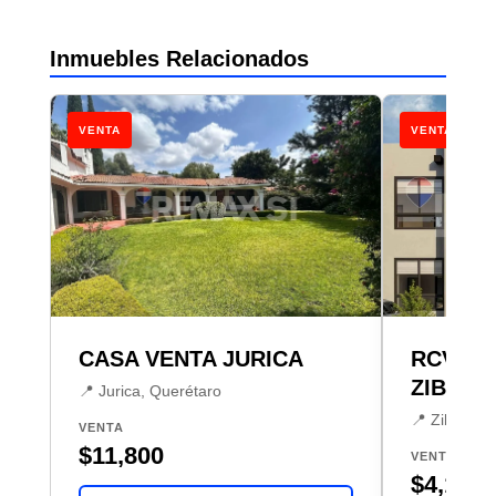
Inmuebles Relacionados
VENTA
VENTA
CASA VENTA JURICA
RCV CA
ZIBATA
📍 Jurica, Querétaro
📍 Zibatá, 
VENTA
$11,800
VENTA
$4,150,