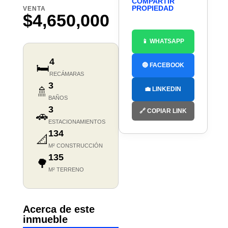
COMPARTIR
PROPIEDAD
VENTA
$4,650,000
📱 WHATSAPP
4
🛏️
🔵 FACEBOOK
RECÁMARAS
3
🚿
💼 LINKEDIN
BAÑOS
3
🔗 COPIAR LINK
🚗
ESTACIONAMIENTOS
134
📐
M² CONSTRUCCIÓN
135
🌳
M² TERRENO
Acerca de este
inmueble