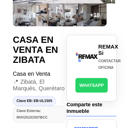
+18
CASA EN
REMAX
VENTA EN
Si
ZIBATA
CONTACTAR
OFICINA
Casa en Venta
📍 Zibatá, El
WHATSAPP
Marqués, Querétaro
Clave EB: EB-UL1505
Comparte este
Inmueble
Clave Externa:
RHV25101507BCC