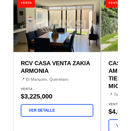
VENTA
VENTA
RCV CASA VENTA ZAKIA
CASA V
ARMONIA
AMUEB
TIERRA
📍 El Marqués, Querétaro
MIGUEL
VENTA
📍 Tierrade
$3,225,000
VENTA
$4,500,
VER DETALLE
VER DE