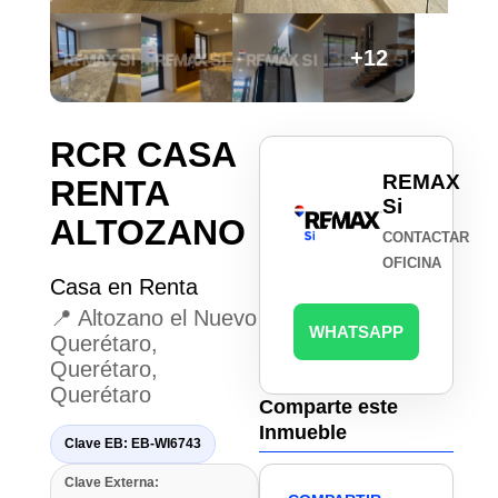
+12
RCR CASA
REMAX
RENTA
Si
ALTOZANO
CONTACTAR
OFICINA
Casa en Renta
📍 Altozano el Nuevo
WHATSAPP
Querétaro,
Querétaro,
Querétaro
Comparte este
Inmueble
Clave EB: EB-WI6743
Clave Externa: