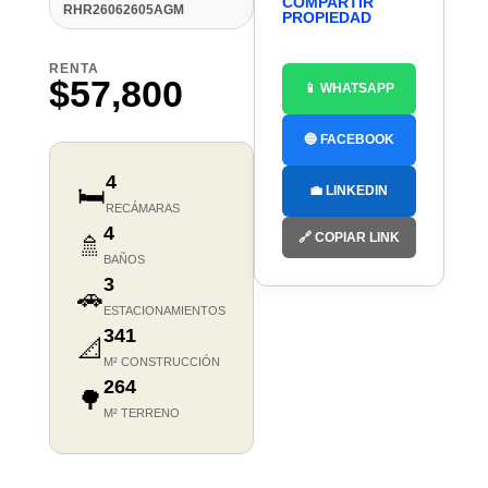
COMPARTIR
RHR26062605AGM
PROPIEDAD
RENTA
$57,800
📱 WHATSAPP
🔵 FACEBOOK
4
🛏️
💼 LINKEDIN
RECÁMARAS
4
🔗 COPIAR LINK
🚿
BAÑOS
3
🚗
ESTACIONAMIENTOS
341
📐
M² CONSTRUCCIÓN
264
🌳
M² TERRENO