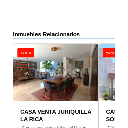
Inmuebles Relacionados
VENTA
VENTA
CASA VENTA JURIQUILLA
CASA V
LA RICA
SONTE
📍 Fraccionamiento Villas del Mesón,
📍 Sonterra