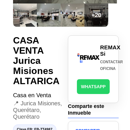
+20
CASA
REMAX
VENTA
Si
Jurica
CONTACTAR
Misiones
OFICINA
ALTARICA
WHATSAPP
Casa en Venta
📍 Jurica Misiones,
Comparte este
Querétaro,
Inmueble
Querétaro
Clave EB: EB-TT4987