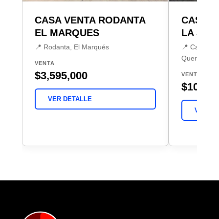
CASA VENTA RODANTA
CASA V
EL MARQUES
LA JOY
📍 Rodanta, El Marqués
📍 Campestr
Querétaro
VENTA
$3,595,000
VENTA
$10,150
VER DETALLE
VER DE