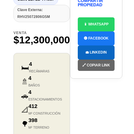
COMPARTIR
PROPIEDAD
Clave Externa:
RHV25072806GSM
📱 WHATSAPP
VENTA
$12,300,000
🔵 FACEBOOK
💼 LINKEDIN
4
🔗 COPIAR LINK
🛏️
RECÁMARAS
4
🚿
BAÑOS
4
🚗
ESTACIONAMIENTOS
412
📐
M² CONSTRUCCIÓN
398
🌳
M² TERRENO