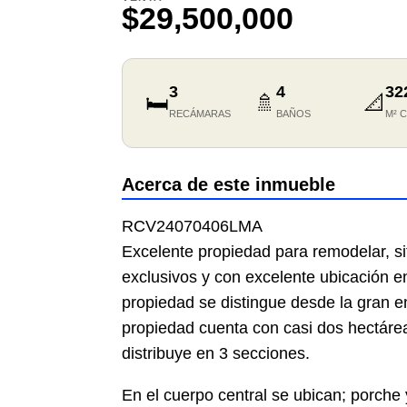
$29,500,000
3
4
32
🛏️
🚿
📐
RECÁMARAS
BAÑOS
M² 
Acerca de este inmueble
RCV24070406LMA
Excelente propiedad para remodelar, s
exclusivos y con excelente ubicación en
propiedad se distingue desde la gran e
propiedad cuenta con casi dos hectárea
distribuye en 3 secciones.
En el cuerpo central se ubican; porche y