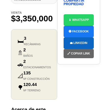
COMPARTIR
PROPIEDAD
VENTA
$3,350,000
📱 WHATSAPP
🔵 FACEBOOK
3
🛏️
💼 LINKEDIN
RECÁMARAS
2
🚿
🔗 COPIAR LINK
BAÑOS
2
🚗
ESTACIONAMIENTOS
135
📐
M² CONSTRUCCIÓN
120.44
🌳
M² TERRENO
Acerca de este