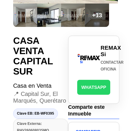
+13
CASA
REMAX
VENTA
Si
CAPITAL
CONTACTAR
SUR
OFICINA
Casa en Venta
WHATSAPP
📍 Capital Sur, El
Marqués, Querétaro
Comparte este
Inmueble
Clave EB: EB-WF0395
Clave Externa:
RHV26060803SMO