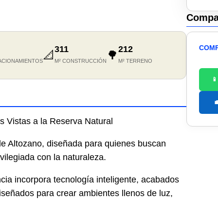
Compar
COMP
311
212
📐
🌳
ACIONAMIENTOS
M² CONSTRUCCIÓN
M² TERRENO


s Vistas a la Reserva Natural
de Altozano, diseñada para quienes buscan
vilegiada con la naturaleza.
ncia incorpora tecnología inteligente, acabados
eñados para crear ambientes llenos de luz,