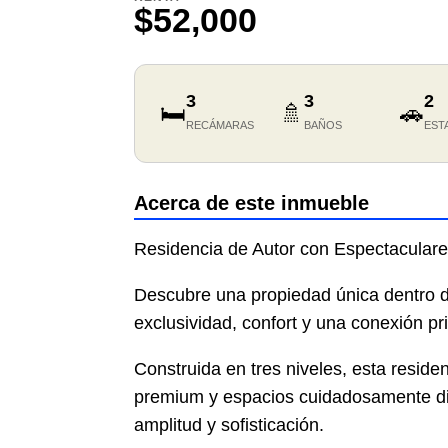
$52,000
3
3
2
🛏️
🚿
🚗
RECÁMARAS
BAÑOS
EST
Acerca de este inmueble
Residencia de Autor con Espectaculare
Descubre una propiedad única dentro 
exclusividad, confort y una conexión pri
Construida en tres niveles, esta reside
premium y espacios cuidadosamente dis
amplitud y sofisticación.