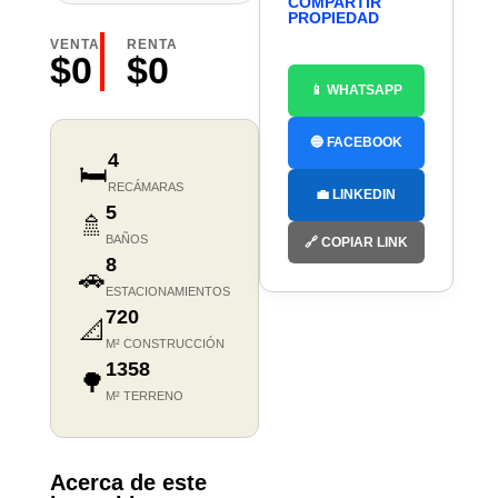
COMPARTIR
PROPIEDAD
VENTA
RENTA
$0
$0
📱 WHATSAPP
🔵 FACEBOOK
4
🛏️
RECÁMARAS
💼 LINKEDIN
5
🚿
BAÑOS
🔗 COPIAR LINK
8
🚗
ESTACIONAMIENTOS
720
📐
M² CONSTRUCCIÓN
1358
🌳
M² TERRENO
Acerca de este