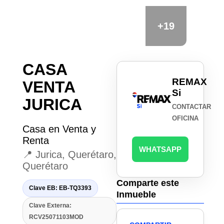
+19
CASA
REMAX
VENTA
Si
JURICA
CONTACTAR
OFICINA
Casa en Venta y
Renta
WHATSAPP
📍 Jurica, Querétaro,
Querétaro
Comparte este
Clave EB: EB-TQ3393
Inmueble
Clave Externa:
RCV25071103MOD