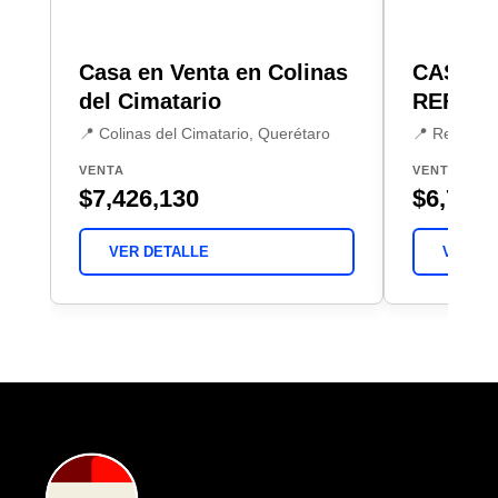
Casa en Venta en Colinas
CASA E
del Cimatario
REFUG
📍 Colinas del Cimatario, Querétaro
📍 Residenc
VENTA
VENTA
$7,426,130
$6,700,
VER DETALLE
VER DE