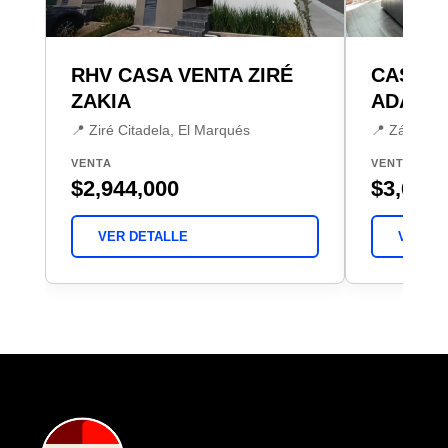
RHV CASA VENTA ZIRÉ
CASA V
ZAKIA
ADAGIO 
📍 Ziré Citadela, El Marqués
📍 Zákia, E
VENTA
VENTA
$2,944,000
$3,680,
VER DETALLE
VER DE