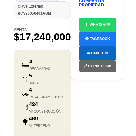
COMPARTIR
PROPIEDAD
Clave Externa:
RCV26050401AGM
📱 WHATSAPP
VENTA
$17,240,000
🔵 FACEBOOK
💼 LINKEDIN
4
🛏️
🔗 COPIAR LINK
RECÁMARAS
5
🚿
BAÑOS
4
🚗
ESTACIONAMIENTOS
424
📐
M² CONSTRUCCIÓN
480
🌳
M² TERRENO